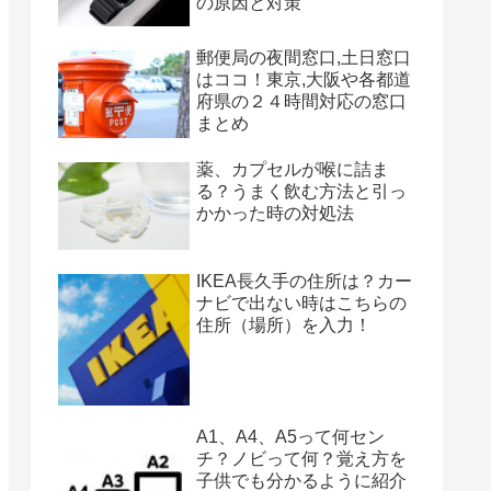
の原因と対策
郵便局の夜間窓口,土日窓口
はココ！東京,大阪や各都道
府県の２４時間対応の窓口
まとめ
薬、カプセルが喉に詰ま
る？うまく飲む方法と引っ
かかった時の対処法
IKEA長久手の住所は？カー
ナビで出ない時はこちらの
住所（場所）を入力！
A1、A4、A5って何セン
チ？ノビって何？覚え方を
子供でも分かるように紹介