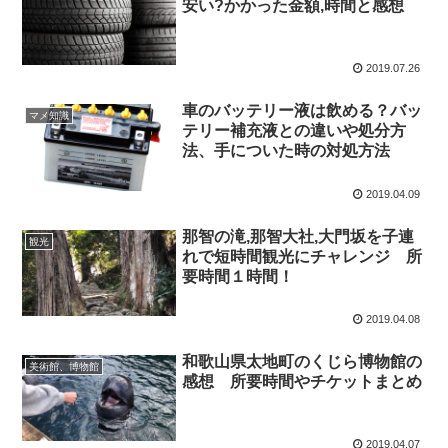
安い?かかった金額,時間と感想
2019.07.26
車のバッテリー液は飲める？バッ
マメ知識
テリー補充液との違いや処分方
法、手についた時の対処方法
2019.04.09
那智の滝,那智大社,大門坂を子連
観光
れで短時間観光にチャレンジ 所
要時間１時間！
2019.04.08
和歌山県太地町のくじら博物館の
美術館、博物館
感想 所要時間やチケットまとめ
2019.04.07