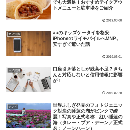
でも大満足！おすすめテイクアウ
トメニューと駐車場をご紹介
2019.03.08
auのキッズケータイを格安
マメ知識
iPhoneのワイモバイルへMNP。
安すぎて驚いた話
2019.03.01
口座引き落としが残高不足？きち
マメ知識
んと対応しないと信用情報に影響
が！
2019.02.28
世界ふしぎ発見のフォトジェニッ
テレビ
ク対決の睡蓮の湖がピンクで綺
麗！写真や正式名称 紅い睡蓮の
海（タレー・ブア・デーン／正式
名：ノーンハーン）