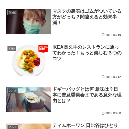
マスクの裏表はゴムがついている
花粉症
方がどっち？間違えると効果半
減！
2019.03.19
IKEA長久手のレストランに通っ
IKEA
てわかった！もっと楽しむ３つの
コツ
2019.03.12
ドギーバッグとは何 意味は？日
グルメ
本に普及委員会まである意外な理
由とは？
2019.03.08
ティムホーワン 日比谷はひとり
グルメ