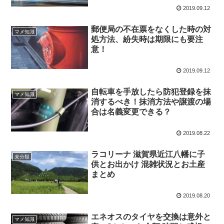
2019.09.12
郵便局の不在票をなくした時の対
マメ知識
処方法、紛失時は期限にも要注
意！
2019.09.12
自転車を手放したら防犯登録を抹
マメ知識
消するべき！抹消方法や譲渡の場
合は名義変更できる？
2019.08.22
ラコリーナ 滋賀県近江八幡に子
未分類
供とお出かけ 混雑状況とお土産
まとめ
2019.08.20
エネオスのタイヤを交換は意外と
マメ知識