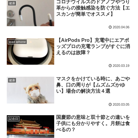
コロナウイルスのドアノブやつり
健康
革からの接触感染を防ぐ方法【エ
スカンが簡単でオススメ】
2020.04.06
【AirPods Pro】充電中にエアポ
ipad iphone
ッズプロの充電ランプがすぐに消
えるのは故障？
2020.03.19
マスクをかけている時に、あごや
健康
鼻、口の周りが【ムズムズかゆ
い】場合の解決方法４選
2020.03.05
国慶節の意味と双十節との違いを
記念日
子供にも分かりやすく。月餅は食
べるの？