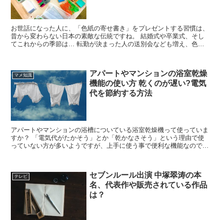
お世話になった人に、「色紙の寄せ書き」をプレゼントする習慣は、
昔から変わらない日本の素敵な伝統ですね。 結婚式や卒業式、そし
てこれからの季節は… 転勤が決まった人の送別会なども増え、色紙
に寄せ書きをする機会も出てきますよね。 たくさんの人た...
アパートやマンションの浴室乾燥
マメ知識
機能の使い方 乾くのが遅い?電気
代を節約する方法
アパートやマンションの浴槽についている浴室乾燥機って使っていま
すか？ 「電気代がたかそう」とか「乾かなさそう」という理由で使
っていない方が多いようですが、上手に使う事で便利な機能なので、
ぜひ活用しましょう。 今回の記事では上手な使い方や、電...
セブンルール出演 中塚翠涛の本
テレビ
名、代表作や販売されている作品
は？