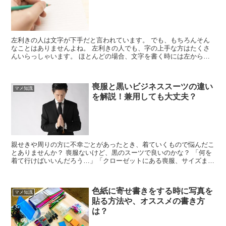
左利きの人は文字が下手だと言われています。 でも、もちろんそん
なことはありませんよね。 左利きの人でも、字の上手な方はたくさ
んいらっしゃいます。 ほとんどの場合、文字を書く時には左から右
に書いていきますから、「下手」というよりも、左利きの人...
喪服と黒いビジネススーツの違い
マメ知識
を解説！兼用しても大丈夫？
親せきや周りの方に不幸ごとがあったとき、着ていくもので悩んだこ
とありませんか？ 喪服ないけど、黒のスーツで良いのかな？ 「何を
着て行けばいいんだろう…」「クローゼットにある喪服、サイズまだ
合うかな…」「黒ネクタイ、どこだっけ…」「息子は学生...
色紙に寄せ書きをする時に写真を
マメ知識
貼る方法や、オススメの書き方
は？