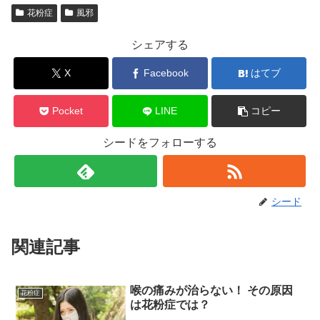
花粉症
風邪
シェアする
X
Facebook
はてブ
Pocket
LINE
コピー
シードをフォローする
シード
関連記事
喉の痛みが治らない！ その原因
花粉症
は花粉症では？