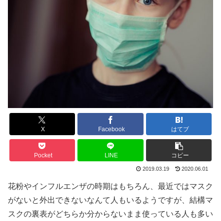
X
Facebook
はてブ
Pocket
LINE
コピー
2019.03.19
2020.06.01
花粉やインフルエンザの時期はもちろん、最近ではマスク
がないと外出できないなんて人もいるようですが、結構マ
スクの裏表がどちらか分からないまま使っている人も多い