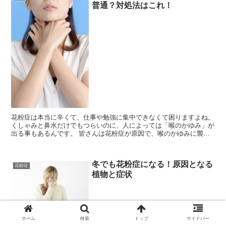
普通？対処法はこれ！
花粉症は本当に辛くて、仕事や勉強に集中できなくて困りますよね。
くしゃみと鼻水だけでもつらいのに、人によっては「喉のかゆみ」が
出る事もあるんです。 皆さんは花粉症が原因で、喉のかゆみに襲わ
れたことはありますか？ 私もいつも「喉のかゆみ」に悩...
冬でも花粉症になる！原因となる
花粉症
植物と症状
ホーム
検索
トップ
サイドバー
冬になると鼻水が出たり、咳が出たりして 「風邪かな？」って思い