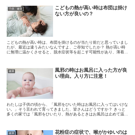
こどもの熱が高い時は布団は掛け
子供 健康
ない方が良いの？
こどもの熱が高い時は、布団を掛けるのが当たり前だと思っていまし
たが、最近は違うみたいなんですよ、ご存知でしたか？ 熱が高い時
に無理に温かくさせると、脱水症状等を起こす可能性があり、薄着を
すると熱が上がるかもしれません。 そこで、今回布団を掛...
風邪の時はお風呂に入った方が良
健康
い理由。入り方に注意！
わたしは子供の頃から、「風邪をひいた時はお風呂に入ってはいけな
い。」そう言われて育ってきました、皆さんはどうですか？ きっと
多くの家では「風邪をひいたり、熱があるときはお風呂は止めて温か
くして寝ましょう。」と言われて育っていますよね。 しか...
花粉症の症状で、喉がかゆいのは
健康