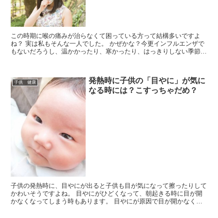
この時期に喉の痛みが治らなくて困っている方って結構多いですよ
ね？ 実は私もそんな一人でした。 かぜかな？今更インフルエンザで
もないだろうし、温かかったり、寒かったり、はっきりしない季節だ
し・・・。 風邪薬を飲んでも治らないし、何日ものが痛く...
発熱時に子供の「目やに」が気に
子供 健康
なる時には？こすっちゃだめ？
子供の発熱時に、目やにが出ると子供も目が気になって擦ったりして
かわいそうですよね。 目やにがひどくなって、朝起きる時に目が開
かなくなってしまう時もあります。 目やにが原因で目が開かなくな
ると、心配や不安になって、病院に行くべきか、どうしたら...