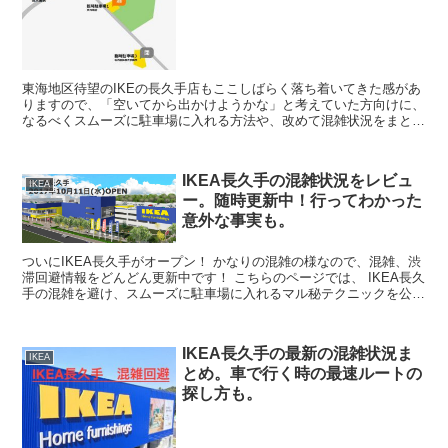
東海地区待望のIKEの長久手店もここしばらく落ち着いてきた感があ
りますので、「空いてから出かけようかな」と考えていた方向けに、
なるべくスムーズに駐車場に入れる方法や、改めて混雑状況をまとめ
てみますね。 闇雲に車で出かけるよりも、かなりスムー...
IKEA長久手の混雑状況をレビュ
IKEA
ー。随時更新中！行ってわかった
意外な事実も。
ついにIKEA長久手がオープン！ かなりの混雑の様なので、混雑、渋
滞回避情報をどんどん更新中です！ こちらのページでは、 IKEA長久
手の混雑を避け、スムーズに駐車場に入れるマル秘テクニックを公
開！ 17日追記 混雑や渋滞はだいぶ落ち着いて...
IKEA長久手の最新の混雑状況ま
IKEA
とめ。車で行く時の最速ルートの
探し方も。