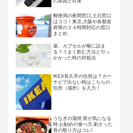
の原因と対策
郵便局の夜間窓口,土日窓口
はココ！東京,大阪や各都道
府県の２４時間対応の窓口
まとめ
薬、カプセルが喉に詰ま
る？うまく飲む方法と引っ
かかった時の対処法
IKEA長久手の住所は？カー
ナビで出ない時はこちらの
住所（場所）を入力！
うなぎの蒲焼 骨が気になる
時 お勧めの食べ方,刺さった
骨の取り方はコレ!