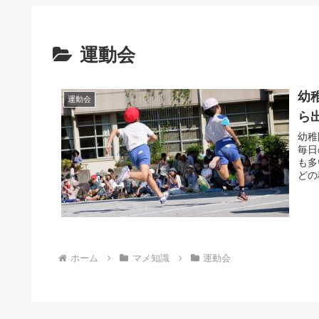
運動会
幼
運動会
ら
幼稚
毎日
も多
どの
ホーム
マメ知識
運動会