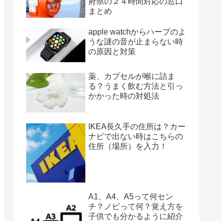
府県の２４時間対応の窓口
まとめ
apple watchからハープのよ
うな謎の音が止まらない時
の原因と対策
薬、カプセルが喉に詰ま
る？うまく飲む方法と引っ
かかった時の対処法
IKEA長久手の住所は？カー
ナビで出ない時はこちらの
住所（場所）を入力！
A1、A4、A5って何セン
チ？ノビって何？覚え方を
子供でも分かるように紹介