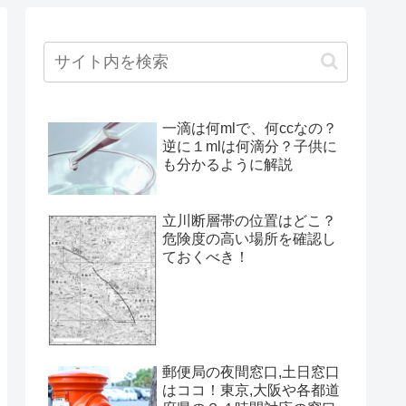
一滴は何mlで、何ccなの？
逆に１mlは何滴分？子供に
も分かるように解説
立川断層帯の位置はどこ？
危険度の高い場所を確認し
ておくべき！
郵便局の夜間窓口,土日窓口
はココ！東京,大阪や各都道