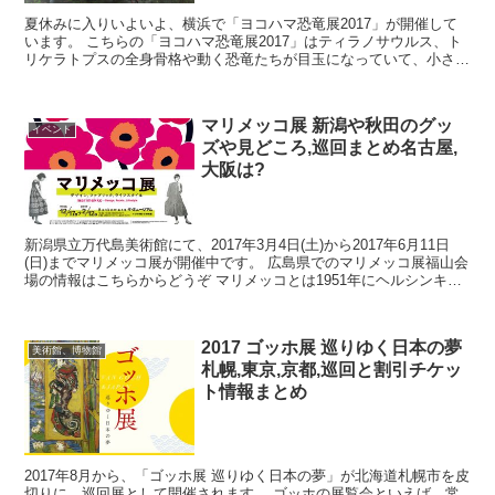
夏休みに入りいよいよ、横浜で「ヨコハマ恐竜展2017」が開催して
います。 こちらの「ヨコハマ恐竜展2017」はティラノサウルス、ト
リケラトプスの全身骨格や動く恐竜たちが目玉になっていて、小さな
お子様でも楽しめそうな点が特徴です。 しかし、夏...
マリメッコ展 新潟や秋田のグッ
イベント
ズや見どころ,巡回まとめ名古屋,
大阪は?
新潟県立万代島美術館にて、2017年3月4日(土)から2017年6月11日
(日)までマリメッコ展が開催中です。 広島県でのマリメッコ展福山会
場の情報はこちらからどうぞ マリメッコとは1951年にヘルシンキで
創業された、フィンランド代表するデ...
2017 ゴッホ展 巡りゆく日本の夢
美術館、博物館
札幌,東京,京都,巡回と割引チケッ
ト情報まとめ
2017年8月から、「ゴッホ展 巡りゆく日本の夢」が北海道札幌市を皮
切りに、巡回展として開催されます。 ゴッホの展覧会といえば、常