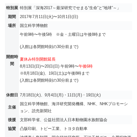
特別展
特別展「深海2017～最深研究でせまる“生命”と“地球”～」
期間
2017年7月11日(火)〜10月1日(日)
場所
国立科学博物館
午前9時〜午後5時 ※金・土曜日は午後8時まで
(入館は各閉館時刻の30分前まで)
開館時
夏休み特別開館延長
間
8月13日(日)〜20日(日) 午前9時〜
午後6時
※8月18日(金)、19日(土)は午後8時まで
(入館は各閉館時刻の30分前まで)
休館日
7月18日(火)、9月4日(月)・11日(月)・19日(火)
国立科学博物館、海洋研究開発機構、NHK、NHKプロモーシ
主催
ョン、読売新聞社
後援
文部科学省、公益社団法人日本動物園水族館協会
協賛
凸版印刷、トピー工業、トヨタ自動車