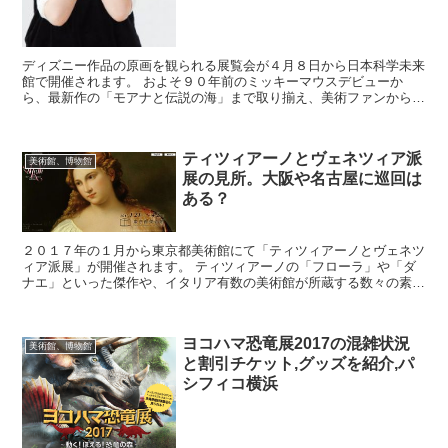
ディズニー作品の原画を観られる展覧会が４月８日から日本科学未来
館で開催されます。 およそ９０年前のミッキーマウスデビューか
ら、最新作の「モアナと伝説の海」まで取り揃え、美術ファンから、
ディズニーファンまで家族全員で楽しめる展覧会になっていま...
ティツィアーノとヴェネツィア派
美術館、博物館
展の見所。大阪や名古屋に巡回は
ある？
２０１７年の１月から東京都美術館にて「ティツィアーノとヴェネツ
ィア派展」が開催されます。 ティツィアーノの「フローラ」や「ダ
ナエ」といった傑作や、イタリア有数の美術館が所蔵する数々の素晴
らしい絵画や版画が７０点以上並びます。 とても注目され...
ヨコハマ恐竜展2017の混雑状況
美術館、博物館
と割引チケット,グッズを紹介,パ
シフィコ横浜