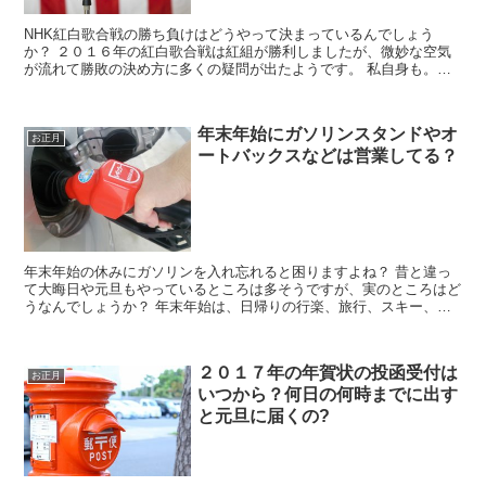
NHK紅白歌合戦の勝ち負けはどうやって決まっているんでしょう
か？ ２０１６年の紅白歌合戦は紅組が勝利しましたが、微妙な空気
が流れて勝敗の決め方に多くの疑問が出たようです。 私自身も。視
聴者投票と客席の投票が「圧倒的に白組」だったので、白が勝...
年末年始にガソリンスタンドやオ
お正月
ートバックスなどは営業してる？
年末年始の休みにガソリンを入れ忘れると困りますよね？ 昔と違っ
て大晦日や元旦もやっているところは多そうですが、実のところはど
うなんでしょうか？ 年末年始は、日帰りの行楽、旅行、スキー、実
家帰りと、たくさんの人が一斉に動きます。 でも、雪が降...
２０１７年の年賀状の投函受付は
お正月
いつから？何日の何時までに出す
と元旦に届くの?