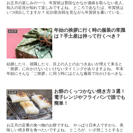
お正月の楽しみの一つ、年賀状は普段なかなか連絡を取らない友人、
知人の近況が知れて楽しみですよね。 ところであなたは、年賀状は
いつ頃出してますか？ 紅白歌合戦を見ながら年賀状を書いている、
なんていう人も毎年いるようですが、せっかく書くんですか...
年始の挨拶に行く時の服装の常識
お正月
は？手土産は持って行くべき？
結婚したり、就職したり、目上の人とのおつきあいが増えて来ると
「挨拶」に出かけないといけないタイミングがありますよね。 年末
年始にそんな「ご挨拶」に伺う時にはどんな服装で出かけるべきなん
でしょうか？ 年末年始が目前になるまでに、今年こそ早めに...
お餅のくっつかない焼き方３選！
お正月
電子レンジやフライパンで誰でも
簡単！
お正月の定番の食べ物のお餅ですね。 やっぱり日本人ですから、美
味しい焼き餅を食べたいですよね。 ところが、いざ焼こうとすると