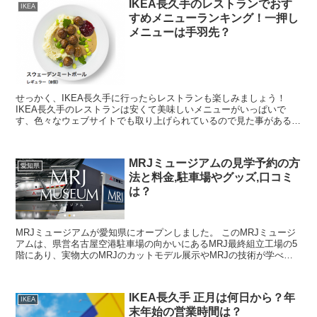
IKEA長久手のレストランでおす
IKEA
すめメニューランキング！一押し
メニューは手羽先？
せっかく、IKEA長久手に行ったらレストランも楽しみましょう！
IKEA長久手のレストランは安くて美味しいメニューがいっぱいで
す、色々なウェブサイトでも取り上げられているので見た事があるか
もしれませんね。 IKEA長久手にはここだけの限定メ...
MRJミュージアムの見学予約の方
愛知県
法と料金,駐車場やグッズ,口コミ
は？
MRJミュージアムが愛知県にオープンしました。 このMRJミュージ
アムは、県営名古屋空港駐車場の向かいにあるMRJ最終組立工場の5
階にあり、実物大のMRJのカットモデル展示やMRJの技術が学べる
ようになっていて、実際にシートに腰掛けて座り心...
IKEA長久手 正月は何日から？年
IKEA
末年始の営業時間は？