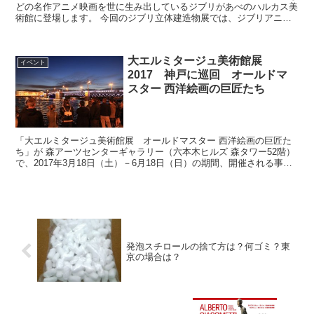
どの名作アニメ映画を世に生み出しているジブリがあべのハルカス美
術館に登場します。 今回のジブリ立体建造物展では、ジブリアニメ
に登場する建造物を立体に表現したものや美術ボード、制作...
大エルミタージュ美術館展
イベント
2017 神戸に巡回 オールドマ
スター 西洋絵画の巨匠たち
「大エルミタージュ美術館展 オールドマスター 西洋絵画の巨匠た
ち」が 森アーツセンターギャラリー（六本木ヒルズ 森タワー52階）
で、2017年3月18日（土）－6月18日（日）の期間、開催される事に
なりました。 東京開催の後、愛知県、兵庫県...
発泡スチロールの捨て方は？何ゴミ？東
京の場合は？