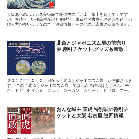
大阪あべのハルカス美術館で開催中の「北斎 富士を超えて」です
が、素晴らしい作品群が評判を呼び、東京や名古屋への巡回を待ちわ
びる方が多いようなので、巡回情報とその他の北斎展の状況をまとめ
てみました。
北斎とジャポニズム展の前売り
美術館、博物館
券,割引チケット,グッズも素敵！
２０１７年１０月２１日から「北斎とジャポニズム展」が開催されま
す。 この「北斎とジャポニズム展」では北斎の作品はもちろん、モ
ネ、ドガ、セザンヌ、ゴッホ、ゴーガン、カサット、ピサロ、スー
ラ、ボナールなどの作品も展示されます。 ちょっと楽しみな...
おんな城主 直虎 特別展の割引チ
テレビ
ケットと大阪,名古屋,巡回情報