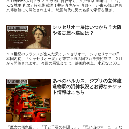
2017年NHK大河ドラマ の放送に合わせて、江戸東京博物館にて「お
んな城主 直虎」特別展 戦国！井伊直虎から 直政へ が東京都江戸東
京博物館にて開催されます。 戦国時代に男の名前で家督を継ぎ、波
乱万丈の人生を送った井伊直虎を描いたＮＨＫ大...
シャセリオー展はいつから？大阪
美術館、博物館
や名古屋へ巡回は？
１９世紀のフランスが生んだ天才シャセリオー。 シャセリオーの日
本国内初、「シャセリオー展」が東京上野の国立西洋美術館で、２月
から開催されます。 今回の展覧会では、絵画約40点、水彩など30
点、版画約19点が集められています。 この貴重なシャ...
あべのハルカス、ジブリの立体建
美術館、博物館
造物展の混雑状況とお得なチケッ
ト情報はこちら
「魔女の宅急便」、「千と千尋の神隠し」、「思い出のマーニー」な