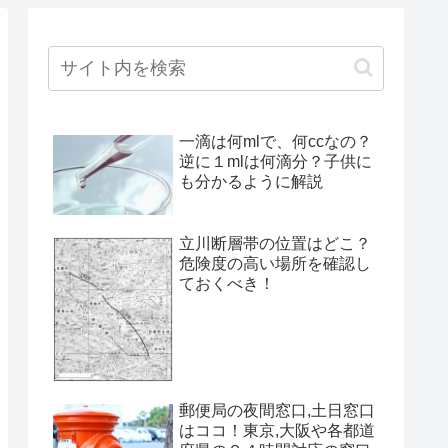
一滴は何mlで、何ccなの？
逆に１mlは何滴分？子供に
も分かるように解説
立川断層帯の位置はどこ？
危険度の高い場所を確認し
ておくべき！
郵便局の夜間窓口,土日窓口
はココ！東京,大阪や各都道