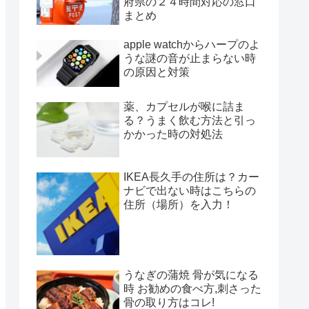
府県の２４時間対応の窓口
まとめ
apple watchからハープのよ
うな謎の音が止まらない時
の原因と対策
薬、カプセルが喉に詰ま
る？うまく飲む方法と引っ
かかった時の対処法
IKEA長久手の住所は？カー
ナビで出ない時はこちらの
住所（場所）を入力！
うなぎの蒲焼 骨が気になる
時 お勧めの食べ方,刺さった
骨の取り方はコレ!