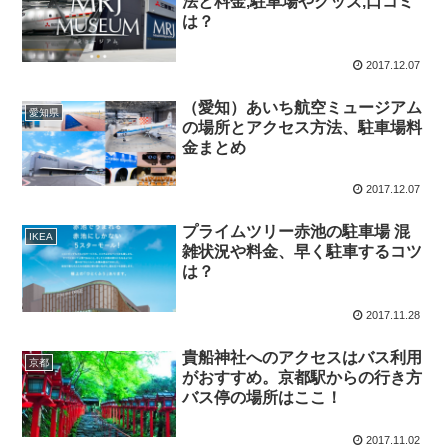
法と料金,駐車場やグッズ,口コミ
は？
2017.12.07
（愛知）あいち航空ミュージアム
愛知県
の場所とアクセス方法、駐車場料
金まとめ
2017.12.07
プライムツリー赤池の駐車場 混
IKEA
雑状況や料金、早く駐車するコツ
は？
2017.11.28
貴船神社へのアクセスはバス利用
京都
がおすすめ。京都駅からの行き方
バス停の場所はここ！
2017.11.02