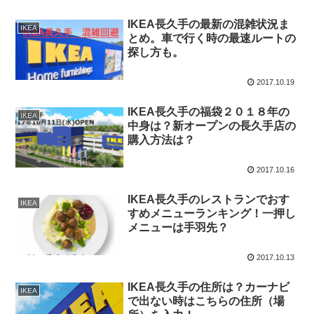
IKEA長久手の最新の混雑状況ま
IKEA
とめ。車で行く時の最速ルートの
探し方も。
2017.10.19
IKEA長久手の福袋２０１８年の
IKEA
中身は？新オープンの長久手店の
購入方法は？
2017.10.16
IKEA長久手のレストランでおす
IKEA
すめメニューランキング！一押し
メニューは手羽先？
2017.10.13
IKEA長久手の住所は？カーナビ
IKEA
で出ない時はこちらの住所（場