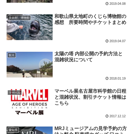
2019.04.08
和歌山県太地町のくじら博物館の
美術館、博物館
感想 所要時間やチケットまとめ
2019.04.07
太陽の塔 内部公開の予約方法と
観光
混雑状況について
2018.01.19
マーベル展名古屋市科学館の日程
マーベル
と混雑状況、割引チケット情報は
こちら
2017.12.12
MRJミュージアムの見学予約の方
愛知県