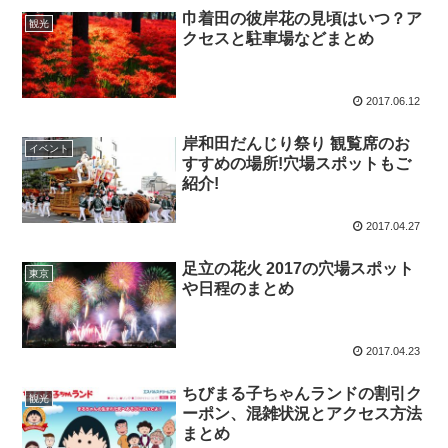
巾着田の彼岸花の見頃はいつ？ア
観光
クセスと駐車場などまとめ
2017.06.12
岸和田だんじり祭り 観覧席のお
イベント
すすめの場所!穴場スポットもご
紹介!
2017.04.27
足立の花火 2017の穴場スポット
東京
や日程のまとめ
2017.04.23
ちびまる子ちゃんランドの割引ク
観光
ーポン、混雑状況とアクセス方法
まとめ