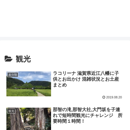
観光
ラコリーナ 滋賀県近江八幡に子
未分類
供とお出かけ 混雑状況とお土産
まとめ
2019.08.20
那智の滝,那智大社,大門坂を子連
観光
れで短時間観光にチャレンジ 所
要時間１時間！