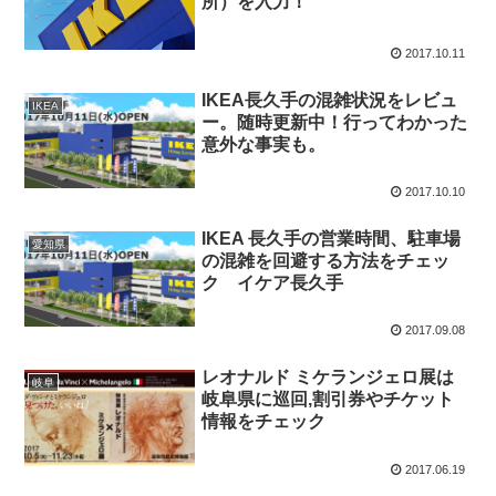
所）を入力！
2017.10.11
IKEA長久手の混雑状況をレビュ
IKEA
ー。随時更新中！行ってわかった
意外な事実も。
2017.10.10
IKEA 長久手の営業時間、駐車場
愛知県
の混雑を回避する方法をチェッ
ク イケア長久手
2017.09.08
レオナルド ミケランジェロ展は
岐阜
岐阜県に巡回,割引券やチケット
情報をチェック
2017.06.19